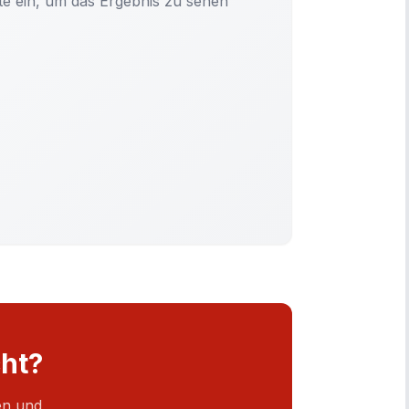
te ein, um das Ergebnis zu sehen
ht?
en und